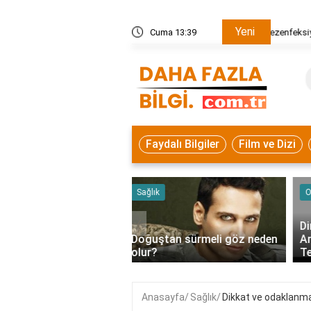
Yeni
r? Nasıl Yapılır, Nerelerde Uygulanır?
Cuma 13:39
Dezenfe
Faydalı Bilgiler
Film ve Dizi
Otomobil
‹
Direksiyon Seti V900 ve V902
tan sürmeli göz neden
Arasındaki Fark Nedir?
Teknik ve Kullanım Karş..
Anasayfa
Sağlık
Dikkat ve odaklanma