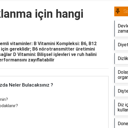
lanma için hangi
Sa
Devl
zama
emli vitaminler: B Vitamini Kompleksi: B6, B12
Diyet
ğı için gereklidir; B6 nörotransmitter üretimini
ğlar D Vitamini: Bilişsel işlevleri ve ruh halini
Dizlik
rformansını zayıflatabilir
Dolaş
organ
zda Neler Bulacaksınız ?
Dişte
amin?
Diz i
 odaklanır?
kullan
Done