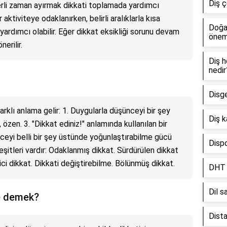
Diş ç
erli zaman ayırmak dikkati toplamada yardımcı
r aktiviteye odaklanırken, belirli aralıklarla kısa
Doğal
ardımcı olabilir. Eğer dikkat eksikliği sorunu devam
öneml
erilir.
Diş h
nedir
Disge
rklı anlama gelir: 1. Duygularla düşünceyi bir şey
Diş k
, özen. 3. "Dikkat ediniz!" anlamında kullanılan bir
ceyi belli bir şey üstünde yoğunlaştırabilme gücü
Dispo
çeşitleri vardır: Odaklanmış dikkat. Sürdürülen dikkat
ci dikkat. Dikkati değiştirebilme. Bölünmüş dikkat.
DHT n
Dil s
ne demek?
Dist