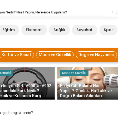
‹
ksiyon Nedir? Nasıl Yapılır, Nerelerde Uygulanır?
Eğitim
Ekonomi
Sağlık
Seyahat
Spor
Kültür ve Sanat
Moda ve Güzellik
Doğa ve Hayvanlar
Moda ve Güzellik
Kültür ve Sanat
En İyi Cilt Bakımı Nasıl
En Çok Sevilen Gül Hangisi?
Yapılır? Günlük, Haftalık ve
Renklerine ve Anlamlarına
Doğru Bakım Adımları..
Göre Güller
 için hangi vitamin?