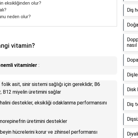
 eksikliğinden olur?
lı?
Diş h
runu neden olur?
Doğai
Doppl
angi vitamin?
nasıl
Dopam
önemli vitaminler
:
Dişle
folik asit, sinir sistemi sağlığı için gereklidir; B6
Disk 
, B12 miyelin üretimini sağlar
uh halini destekler, eksikliği odaklanma performansını
Diş t
Dişsi
 norepinefrin üretimini destekler
e beyin hücrelerini korur ve zihinsel performansı
Diya