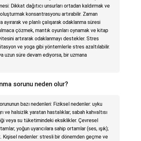
esi: Dikkat dağıtıcı unsurları ortadan kaldırmak ve
ı oluşturmak konsantrasyonu artırabilir. Zaman
a ayırarak ve planlı çalışarak odaklanma süresi
r: Bulmaca çözmek, mantık oyunları oynamak ve kitap
vitesini artırarak odaklanmayı destekler. Stres
tasyon ve yoga gibi yöntemlerle stres azaltılabilir.
ya uzun süre devam ediyorsa, bir uzmana
lanma sorunu neden olur?
orununun bazı nedenleri: Fiziksel nedenler: uyku
rı ve halsizlik yaratan hastalıklar; sabah kahvaltısı
ği veya su tüketimindeki eksiklikler. Çevresel
tamlar; yoğun uyarıcılara sahip ortamlar (ses, ışık);
ık. Kişisel nedenler: stresli bir dönemden geçme ve