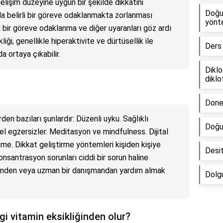
 gelişim düzeyine uygun bir şekilde dikkatini
Doğum
a belirli bir göreve odaklanmakta zorlanması
yönt
rli bir göreve odaklanma ve diğer uyaranları göz ardı
iği, genellikle hiperaktivite ve dürtüsellik ile
Ders
a ortaya çıkabilir.
Dikl
diklo
Done
rden bazıları şunlardır: Düzenli uyku. Sağlıklı
Doğum
l egzersizler. Meditasyon ve mindfulness. Dijital
e. Dikkat geliştirme yöntemleri kişiden kişiye
Desit
konsantrasyon sorunları ciddi bir sorun haline
elinden veya uzman bir danışmandan yardım almak
Dolg
 vitamin eksikliğinden olur?