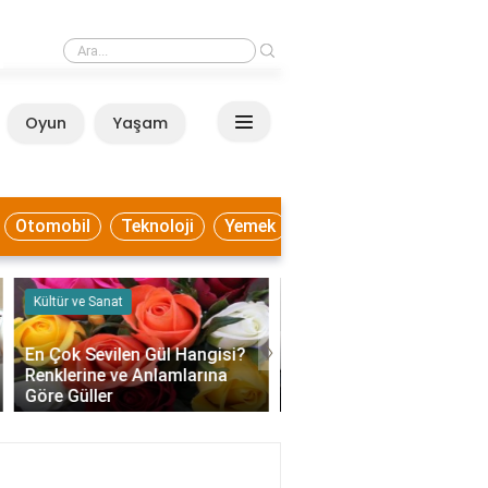
›
Dezenfeksiyon Nedir? Nasıl Yapılır, Nerelerde Uygulanır?
Oyun
Yaşam
Anasayfa
Otomobil
Teknoloji
Yemek
Faydalı Bilgiler
Eğitim
›
Desi ve Hacimsel Ağırlık Aynı
Dalga ve Titreşim Aras
Şey mi? Kargo Hesaplama
Fark Nedir? Tanımlar,
Mantığı Net Anlatım..
Özellikler ve Örnekler..