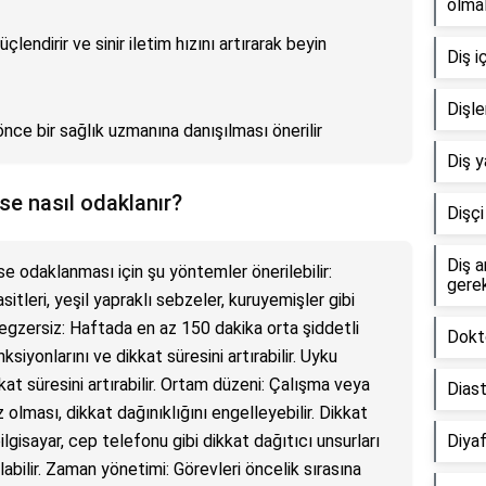
olmal
çlendirir ve sinir iletim hızını artırarak beyin
Diş i
Dişle
nce bir sağlık uzmanına danışılması önerilir
Diş y
rse nasıl odaklanır?
Dişçi
Diş a
erse odaklanması için şu yöntemler önerilebilir:
gerek
tleri, yeşil yapraklı sebzeler, kuruyemişler gibi
li egzersiz: Haftada en az 150 dakika orta şiddetli
Dokto
siyonlarını ve dikkat süresini artırabilir. Uyku
kkat süresini artırabilir. Ortam düzeni: Çalışma veya
Diast
olması, dikkat dağınıklığını engelleyebilir. Dikkat
ilgisayar, cep telefonu gibi dikkat dağıtıcı unsurları
Diyaf
bilir. Zaman yönetimi: Görevleri öncelik sırasına