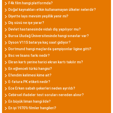
F4k film hangi platformda?
Doğal kaynakları etkin kullanamayan ülkeler nelerdir?
Diyette lays mevsim yeşillik yenir mi?
Diş süsü ne işe yarar?
Devlet hastanesinde vidalı diş yapılıyor mu?
Bursa Uludağ Üniversitesinde hangi sınavlar var?
Dyson V11S batarya kaç saat gidiyor?
Dortmund hangi maçlarda şampiyonlar ligine gitti?
Bsc ve lisans farkı nedir?
Ekran kartı yerine harici ekran kartı takılır mı?
En eğlenceli türkü hangisi?
Efendim kelimesi kime ait?
E-fatura PK etiketi nedir?
Ece Erken sabah şekerleri neden ayrıldı?
Cebirsel ifadeler test soruları nereden alınır?
En büyük liman hangi ilde?
En iyi 1970'li filmler hangileri?