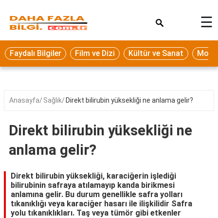
×
☰
Eğitim
Faydalı Bilgiler
Film ve Dizi
Kültür ve Sanat
Moda 
Ekonomi
Sağlık
Seyahat
Anasayfa
Sağlık
Direkt bilirubin yüksekliği ne anlama gelir?
Spor
Direkt bilirubin yüksekliği ne
Oyun
anlama gelir?
Yaşam
Hukuk
Direkt bilirubin yüksekliği, karaciğerin işlediği
bilirubinin safraya atılamayıp kanda birikmesi
Blog
anlamına gelir. Bu durum genellikle safra yolları
tıkanıklığı veya karaciğer hasarı ile ilişkilidir Safra
yolu tıkanıklıkları. Taş veya tümör gibi etkenler