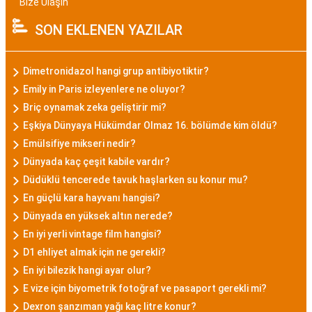
Bize Ulaşın
SON EKLENEN YAZILAR
Dimetronidazol hangi grup antibiyotiktir?
Emily in Paris izleyenlere ne oluyor?
Briç oynamak zeka geliştirir mi?
Eşkiya Dünyaya Hükümdar Olmaz 16. bölümde kim öldü?
Emülsifiye mikseri nedir?
Dünyada kaç çeşit kabile vardır?
Düdüklü tencerede tavuk haşlarken su konur mu?
En güçlü kara hayvanı hangisi?
Dünyada en yüksek altın nerede?
En iyi yerli vintage film hangisi?
D1 ehliyet almak için ne gerekli?
En iyi bilezik hangi ayar olur?
E vize için biyometrik fotoğraf ve pasaport gerekli mi?
Dexron şanzıman yağı kaç litre konur?