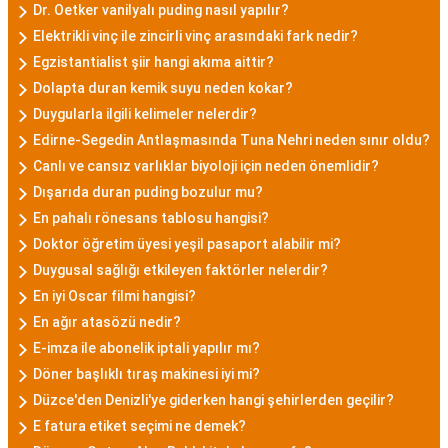
Dr. Oetker vanilyalı puding nasıl yapılır?
Elektrikli vinç ile zincirli vinç arasındaki fark nedir?
Egzistantialist şiir hangi akıma aittir?
Dolapta duran kemik suyu neden kokar?
Duygularla ilgili kelimeler nelerdir?
Edirne-Segedin Antlaşmasında Tuna Nehri neden sınır oldu?
Canlı ve cansız varlıklar biyoloji için neden önemlidir?
Dışarıda duran puding bozulur mu?
En pahalı rönesans tablosu hangisi?
Doktor öğretim üyesi yeşil pasaport alabilir mi?
Duygusal sağlığı etkileyen faktörler nelerdir?
En iyi Oscar filmi hangisi?
En ağır atasözü nedir?
E-imza ile abonelik iptali yapılır mı?
Döner başlıklı tıraş makinesi iyi mi?
Düzce'den Denizli'ye giderken hangi şehirlerden geçilir?
E fatura etiket seçimi ne demek?