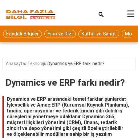
×
☰
Eğitim
Faydalı Bilgiler
Film ve Dizi
Kültür ve Sanat
Moda 
Ekonomi
Sağlık
Seyahat
Anasayfa
Teknoloji
Dynamics ve ERP farkı nedir?
Spor
Dynamics ve ERP farkı nedir?
Oyun
Yaşam
Dynamics ve ERP arasındaki temel farklar şunlardır:
İşlevsellik ve Amaç:ERP (Kurumsal Kaynak Planlama),
Hukuk
finans, operasyonlar ve tedarik zinciri gibi dahili iş
süreçlerini yönetmeye odaklanır Dynamics 365,
Blog
müşteri ilişkileri yönetimi (CRM), finans, tedarik
zinciri ve depo yönetimi gibi çeşitli özelleştirilebilir
ve ölçeklenebilir modüllere sahip bir iş yazılım